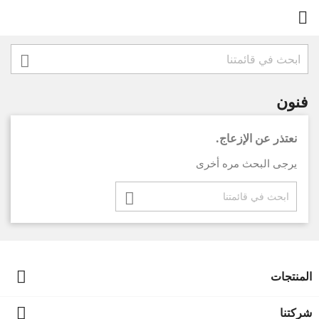


فنون
نعتذر عن الإزعاج.
يرجى البحث مره أخرى


المنتجات

شركتنا