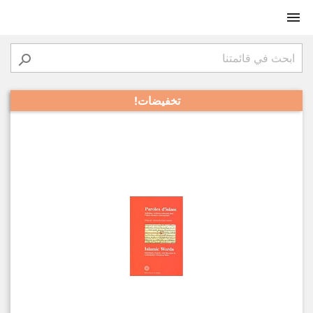


تخفيضات!