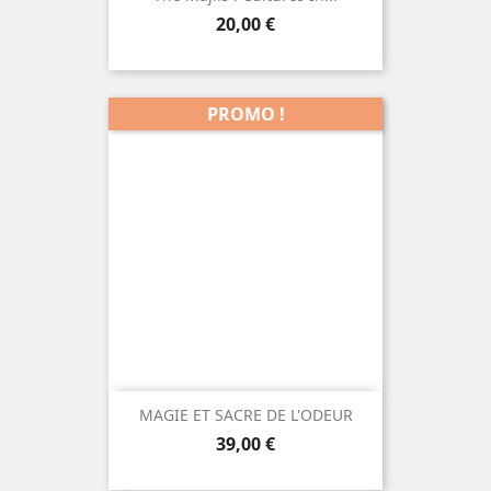
Prix
20,00 €
PROMO !
MAGIE ET SACRE DE L'ODEUR
Prix
39,00 €