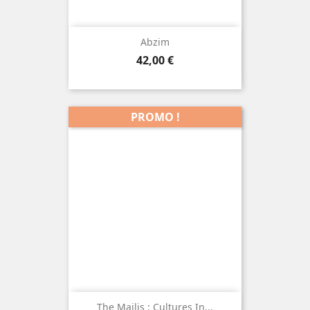
Abzim
Prix
42,00 €
PROMO !
The Majlis : Cultures In...